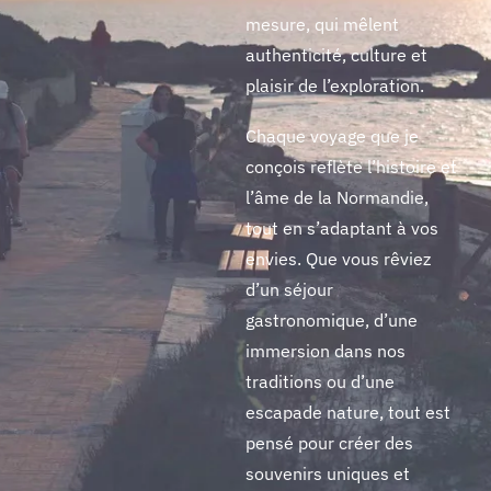
mesure, qui mêlent
authenticité, culture et
plaisir de l’exploration.
Chaque voyage que je
conçois reflète l’histoire et
l’âme de la Normandie,
tout en s’adaptant à vos
envies. Que vous rêviez
d’un séjour
gastronomique, d’une
immersion dans nos
traditions ou d’une
escapade nature, tout est
pensé pour créer des
souvenirs uniques et