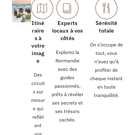
Itiné
Experts
Sérénité
raire
locaux à vos
totale
s à
côtés
On s’occupe de
votre
Explorez la
imag
tout, vous
e
Normandie
n’avez qu’à
avec des
profiter de
Des
guides
chaque instant
circuit
passionnés,
en toute
s sur
prêts à révéler
tranquillité.
mesur
ses secrets et
e qui
ses trésors
reflèt
cachés.
ent
vos