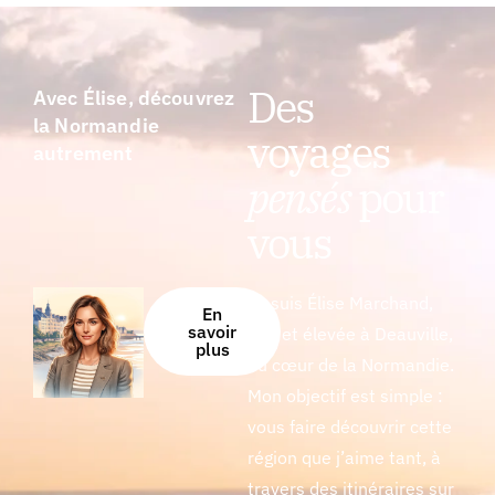
Des
Avec Élise, découvrez
la Normandie
voyages
autrement
pensés
pour
vous
Je suis Élise Marchand,
En
savoir
née et élevée à Deauville,
plus
au cœur de la Normandie.
Mon objectif est simple :
vous faire découvrir cette
région que j’aime tant, à
travers des itinéraires sur