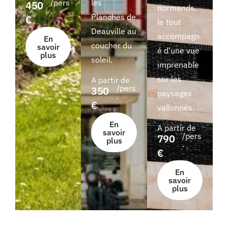
/pers
les
450
normands,
.
Planches de
€
le tout
Deauville au
accompagn
En
coucher du
savoir
é d’une vue
plus
soleil.
imprenable
sur les
A partir de
/pers
350
paysages
.
€
vallonnés.
En
A partir de
savoir
/pers
790
plus
.
€
En
savoir
plus