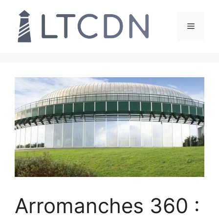
Aller
au
Menu
contenu
Arromanches 360 :