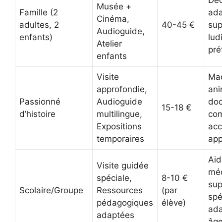
Déc
Musée +
Famille (2
ada
Cinéma,
adultes, 2
40-45 €
sup
Audioguide,
enfants)
lud
Atelier
pré
enfants
Visite
Ma
approfondie,
ani
Passionné
Audioguide
doc
15-18 €
d’histoire
multilingue,
com
Expositions
ac
temporaires
app
Aid
Visite guidée
méd
spéciale,
8-10 €
sup
Scolaire/Groupe
Ressources
(par
spé
pédagogiques
élève)
ada
adaptées
âg