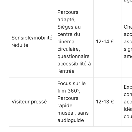
Parcours
adapté,
Sièges au
Ch
centre du
acc
Sensible/mobilité
cinéma
12-14 €
asc
réduite
circulaire,
sig
questionnaire
amé
accessibilité à
l’entrée
Focus sur le
Exp
film 360°,
co
Parcours
Visiteur pressé
12-13 €
acc
rapide
idé
muséal, sans
cou
audioguide