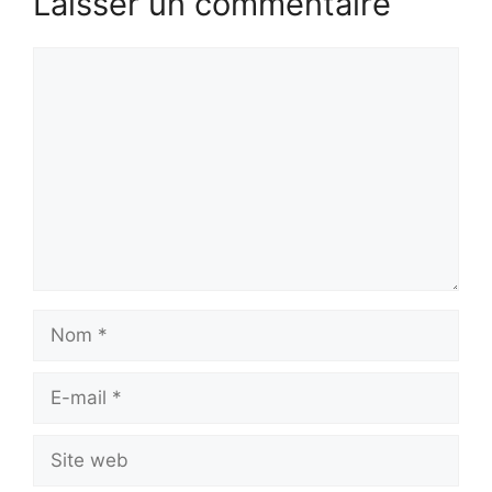
Laisser un commentaire
Commentaire
Nom
E-
mail
Site
web