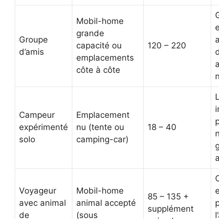
Mobil-home
grande
Groupe
capacité ou
120 – 220
d’amis
d
emplacements
a
côte à côte
L
Campeur
Emplacement
p
expérimenté
nu (tente ou
18 – 40
solo
camping-car)
Voyageur
Mobil-home
85 – 135 +
avec animal
animal accepté
supplément
de
(sous
l