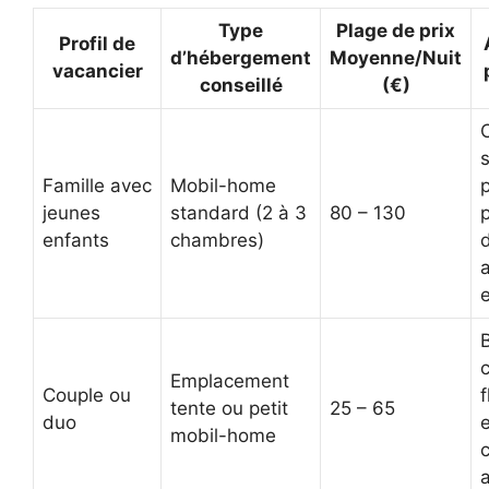
Type
Plage de prix
Profil de
d’hébergement
Moyenne/Nuit
vacancier
conseillé
(€)
s
Famille avec
Mobil-home
p
jeunes
standard (2 à 3
80 – 130
enfants
chambres)
c
Emplacement
Couple ou
f
tente ou petit
25 – 65
duo
mobil-home