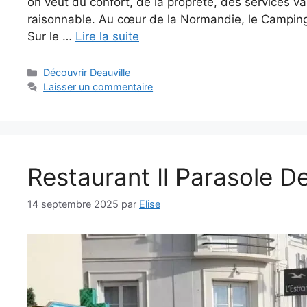
on veut du confort, de la propreté, des services va
raisonnable. Au cœur de la Normandie, le Camping 
Sur le …
Lire la suite
Catégories
Découvrir Deauville
Laisser un commentaire
Restaurant Il Parasole Dea
14 septembre 2025
par
Elise