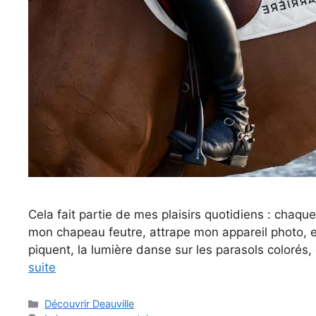
Cela fait partie de mes plaisirs quotidiens : chaque
mon chapeau feutre, attrape mon appareil photo, et
piquent, la lumière danse sur les parasols colorés, e
suite
Catégories
Découvrir Deauville