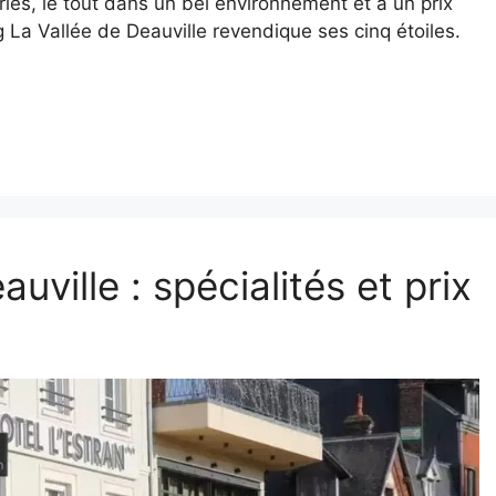
riés, le tout dans un bel environnement et à un prix
La Vallée de Deauville revendique ses cinq étoiles.
uville : spécialités et prix