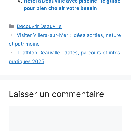
Hôtel à Deauville avec piscine : le guide
pour bien choisir votre bassin
Catégories
Découvrir Deauville
Visiter Villers-sur-Mer : idées sorties, nature
et patrimoine
Triathlon Deauville : dates, parcours et infos
pratiques 2025
Laisser un commentaire
Commentaire