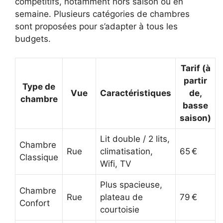
compétitifs, notamment hors saison ou en
semaine. Plusieurs catégories de chambres
sont proposées pour s’adapter à tous les
budgets.
Tarif (à
partir
Type de
Vue
Caractéristiques
de,
chambre
basse
saison)
Lit double / 2 lits,
Chambre
Rue
climatisation,
65 €
Classique
Wifi, TV
Plus spacieuse,
Chambre
Rue
plateau de
79 €
Confort
courtoisie