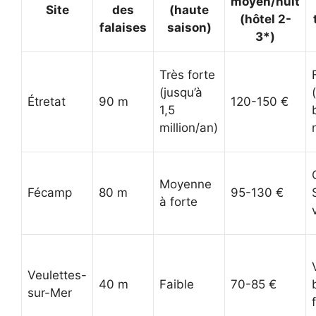
moyen/nuit
Site
des
(haute
(hôtel 2-
falaises
saison)
3*)
Très forte
(jusqu’à
Étretat
90 m
120-150 €
1,5
million/an)
Moyenne
Fécamp
80 m
95-130 €
à forte
Veulettes-
40 m
Faible
70-85 €
sur-Mer