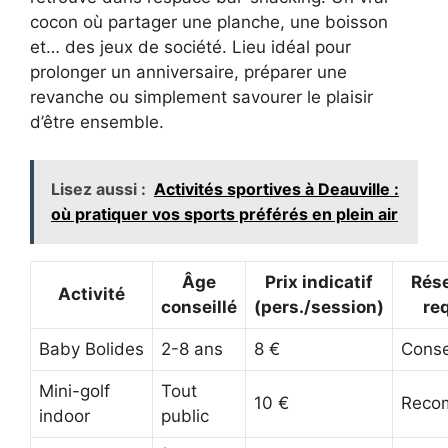
cocon où partager une planche, une boisson
et… des jeux de société. Lieu idéal pour
prolonger un anniversaire, préparer une
revanche ou simplement savourer le plaisir
d’être ensemble.
Lisez aussi :
Activités sportives à Deauville :
où pratiquer vos sports préférés en plein air
Âge
Prix indicatif
Rése
Activité
conseillé
(pers./session)
re
Baby Bolides
2-8 ans
8 €
Conse
Mini-golf
Tout
10 €
Reco
indoor
public