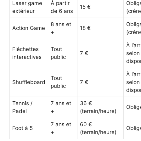
Laser game
À partir
Oblig
15 €
extérieur
de 6 ans
(crén
8 ans et
Oblig
Action Game
18 €
+
(crén
À l’ar
Fléchettes
Tout
7 €
selon
interactives
public
dispon
À l’ar
Tout
Shuffleboard
7 €
selon
public
dispon
Tennis /
7 ans et
36 €
Oblig
Padel
+
(terrain/heure)
7 ans et
60 €
Foot à 5
Oblig
+
(terrain/heure)