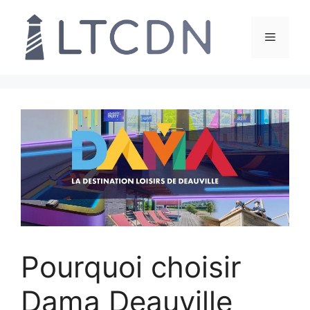
Aller
au
Menu
contenu
Pourquoi choisir
Dama Deauville