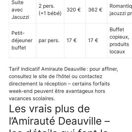
Suite
2 pers.
Romantiq
avec
320 €
362 €
(+1 bébé)
jacuzzi p
Jacuzzi
Buffet
Petit-
copieux,
déjeuner
par pers.
17 €
17 €
produits
buffet
locaux
Tarif indicatif Amiraute Deauville : pour affiner,
consultez le site de l’hôtel ou contactez
directement la réception – certains forfaits
week-end peuvent être avantageux hors
vacances scolaires.
Les vrais plus de
l’Amirauté Deauville –