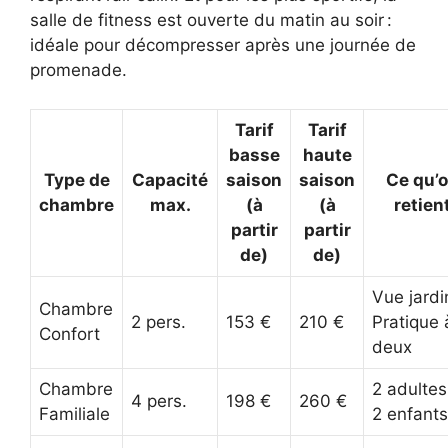
salle de fitness est ouverte du matin au soir :
idéale pour décompresser après une journée de
promenade.
Tarif
Tarif
basse
haute
Type de
Capacité
saison
saison
Ce qu’
chambre
max.
(à
(à
retien
partir
partir
de)
de)
Vue jardi
Chambre
2 pers.
153 €
210 €
Pratique 
Confort
deux
Chambre
2 adultes
4 pers.
198 €
260 €
Familiale
2 enfants