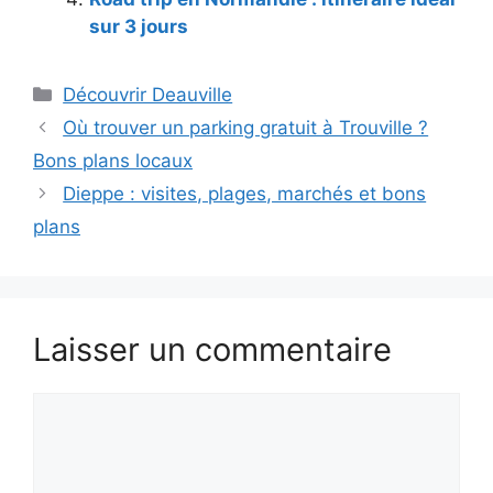
sur 3 jours
Catégories
Découvrir Deauville
Où trouver un parking gratuit à Trouville ?
Bons plans locaux
Dieppe : visites, plages, marchés et bons
plans
Laisser un commentaire
Commentaire