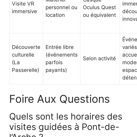
Visite VR
immer
personnel ou
Oculus Quest
immersive
décou
location
ou équivalent
innov
Évén
Découverte
Entrée libre
variés
culturelle
(événements
accuei
Selon activité
(La
parfois
mode
Passerelle)
payants)
espa
déten
Foire Aux Questions
Quels sont les horaires des
visites guidées à Pont-de-