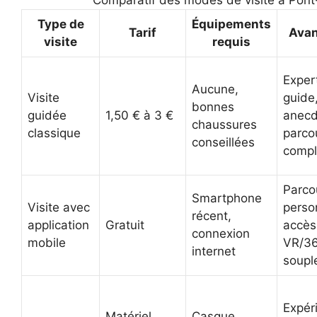
Comparatif des modes de visite à Pont
Type de
Équipements
Tarif
Ava
visite
requis
Exper
Aucune,
Visite
guide
bonnes
guidée
1,50 € à 3 €
anecd
chaussures
classique
parco
conseillées
compl
Parco
Smartphone
Visite avec
perso
récent,
application
Gratuit
accès
connexion
mobile
VR/36
internet
soupl
Expér
Matériel
Casque