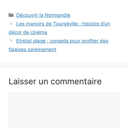
Catégories
Découvrir la Normandie
Les manoirs de Tourgéville : histoire d’un
décor de cinéma
Etretat plage : conseils pour profiter des
falaises sereinement
Laisser un commentaire
Commentaire