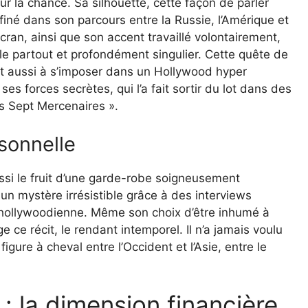
ur la chance. Sa silhouette, cette façon de parler
iné dans son parcours entre la Russie, l’Amérique et
écran, ainsi que son accent travaillé volontairement,
le partout et profondément singulier. Cette quête de
vait aussi à s’imposer dans un Hollywood hyper
es forces secrètes, qui l’a fait sortir du lot dans des
 Sept Mercenaires ».
sonnelle
ssi le fruit d’une garde-robe soigneusement
un mystère irrésistible grâce à des interviews
 hollywoodienne. Même son choix d’être inhumé à
 ce récit, le rendant intemporel. Il n’a jamais voulu
igure à cheval entre l’Occident et l’Asie, entre le
: la dimension financière