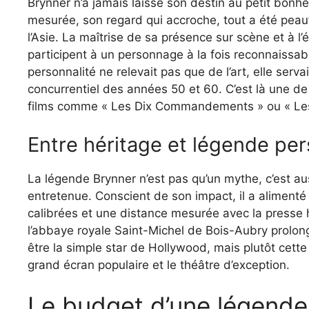
Brynner n’a jamais laissé son destin au petit bonhe
mesurée, son regard qui accroche, tout a été peauf
l’Asie. La maîtrise de sa présence sur scène et à l’
participent à un personnage à la fois reconnaissab
personnalité ne relevait pas que de l’art, elle ser
concurrentiel des années 50 et 60. C’est là une de s
films comme « Les Dix Commandements » ou « Les
Entre héritage et légende per
La légende Brynner n’est pas qu’un mythe, c’est au
entretenue. Conscient de son impact, il a alimenté 
calibrées et une distance mesurée avec la presse
l’abbaye royale Saint-Michel de Bois-Aubry prolonge
être la simple star de Hollywood, mais plutôt cette f
grand écran populaire et le théâtre d’exception.
Le budget d’une légende 