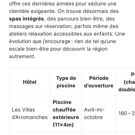
offre ces dernières années pour séduire une
clientèle exigeante. On trouve désormais des
spas intégrés
, des parcours bien-être, des
massages sur réservation, parfois même des
ateliers relaxation accessibles aux enfants. Une
évolution que j’encourage : rien de tel qu’une
escale bien-être pour découvrir la région
autrement.
P
Type de
Période
Hôtel
(ch
piscine
d’ouverture
double
Piscine
Les Villas
chauffée
Avril-mi-
180 – 
d’Arromanches
extérieure
octobre
(11x4m)