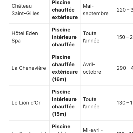
Piscine
Château
Mai-
chauffée
220 – 
Saint-Gilles
septembre
extérieure
Piscine
Hôtel Eden
Toute
intérieure
150 – 
Spa
l’année
chauffée
Piscine
chauffée
Avril-
La Chenevière
290 – 
extérieure
octobre
(16m)
Piscine
intérieure
Toute
Le Lion d’Or
130 – 
chauffée
l’année
(15m)
Piscine
Mi-avril-