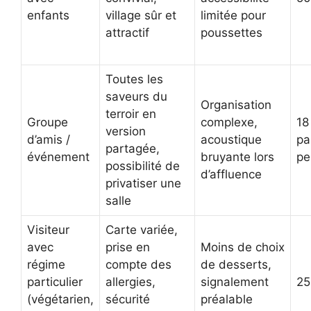
enfants
village sûr et
limitée pour
attractif
poussettes
Toutes les
saveurs du
Organisation
terroir en
Groupe
complexe,
18
version
d’amis /
acoustique
pa
partagée,
événement
bruyante lors
pe
possibilité de
d’affluence
privatiser une
salle
Visiteur
Carte variée,
avec
prise en
Moins de choix
régime
compte des
de desserts,
particulier
allergies,
signalement
25
(végétarien,
sécurité
préalable