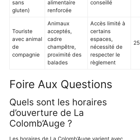
sans
alimentaire
conseillé
gluten)
renforcée
Animaux
Accès limité à
Touriste
acceptés,
certains
avec animal
cadre
espaces,
25
de
champêtre,
nécessité de
compagnie
proximité des
respecter le
balades
règlement
Foire Aux Questions
Quels sont les horaires
d’ouverture de La
Colomb’Auge ?
Les horaires de La Colomb’Auge varient avec