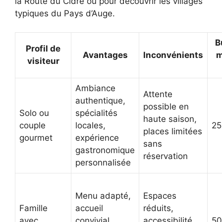
la Route du Cidre ou pour découvrir les villages
typiques du Pays d’Auge.
B
Profil de
Avantages
Inconvénients
m
visiteur
Ambiance
Attente
authentique,
possible en
Solo ou
spécialités
haute saison,
couple
locales,
25
places limitées
gourmet
expérience
sans
gastronomique
réservation
personnalisée
Menu adapté,
Espaces
Famille
accueil
réduits,
avec
convivial,
accessibilité
50