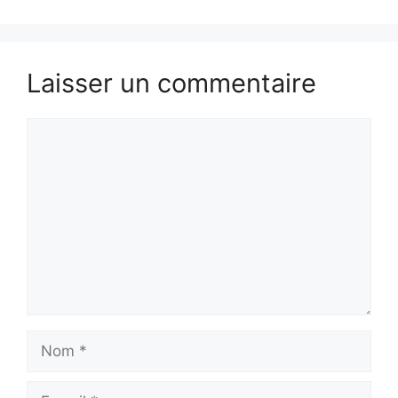
Laisser un commentaire
Commentaire
Nom
E-